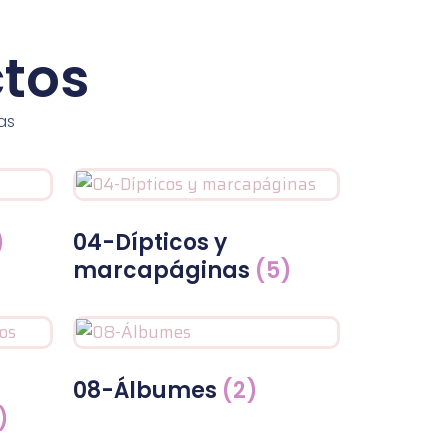
tos
as
)
04-Dípticos y
marcapáginas
(5)
08-Álbumes
(2)
)