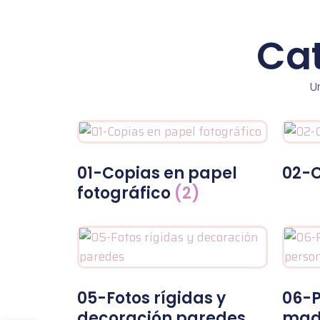
Ca
U
01-Copias en papel
02-
fotográfico
(2)
05-Fotos rígidas y
06-P
decoración paredes
mad